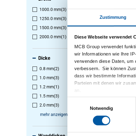
1000.0 mm
(3)
Wählen S
aus
Zustimmung
1250.0 mm
(3)
1500.0 mm
(3)
Diese Webseite verwendet 
2000.0 mm
(1)
1
-
3
von
MCB Group verwendet funktio
wir Informationen wie Ihre IP
Dicke
verwenden diese Daten, um d
verbessern. Sie können Zusti
0.8 mm
(2)
dass wir bestimmte Informat
1.0 mm
(3)
Parteien mit denen wir zusam
1.2 mm
(1)
an.
1.5 mm
(3)
Einwilligungsauswahl
2.0 mm
(3)
Notwendig
mehr anzeigen
Wanddicken