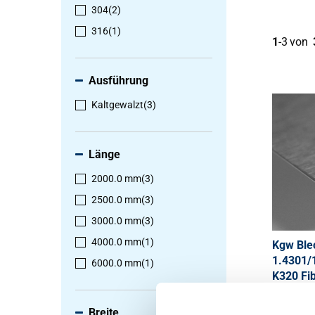
304
(2)
316
(1)
1
-
3
von
Ausführung
Kaltgewalzt
(3)
Länge
2000.0 mm
(3)
2500.0 mm
(3)
3000.0 mm
(3)
4000.0 mm
(1)
Kgw Ble
1.4301/
6000.0 mm
(1)
K320 Fi
2500-021
Breite