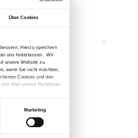
ie Ihre Abmessung
Über Cookies
Sie
1
bessern. Hierzu speichern
sind
 bei uns hinterlassen. Wir
auf
nd unsere Website zu
Seite
en, wenn Sie nicht möchten,
icherten Cookies und den
e sich
hier
unsere Richtlinien
Marketing