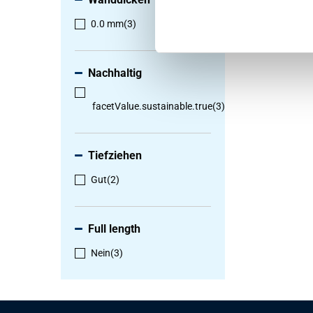
0.0 mm
(3)
Nachhaltig
facetValue.sustainable.true
(3)
Tiefziehen
Gut
(2)
Full length
Nein
(3)