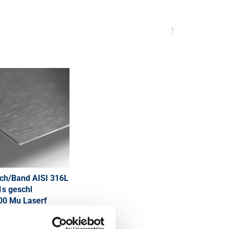
Sie
1
sind
auf
Seite
ch/Band AISI 316L
1s geschl
0 Mu Laserf
21