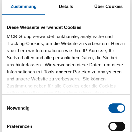
Zustimmung
Details
Über Cookies
das Produkt
Produktbeschreibung
Bruttopreisliste
Diese Webseite verwendet Cookies
Downloads
Spezifikationen
MCB Group verwendet funktionale, analytische und
Tracking-Cookies, um die Website zu verbessern. Hierzu
speichern wir Informationen wie Ihre IP-Adresse, Ihr
Bruttopreisliste: Kgw
Surfverhalten und alle persönlichen Daten, die Sie bei
uns hinterlassen. Wir verwenden diese Daten, um diese
Blech/Band 304/304L
Informationen mit Tools anderer Parteien zu analysieren
1.4301/1.4307 Verf 2B ohne
und unsere Website zu verbessern. Sie können
Papier
Zustimmung geben für alle Cookies oder die Cookies
selbst einstellen, wenn Sie nicht möchten, dass wir
bestimmte Informationen weitergeben. Weitere
Preis Euro pro: 1000 KG
Einwilligungsauswahl
Informationen zu den von uns gespeicherten Cookies und
Notwendig
den Parteien mit denen wir zusammenarbeiten, finden
Artikelnummer
Sie in unserer Cookie-Richtlinie. Sehen Sie sich
hier
2500-0710-2512508
Präferenzen
unsere Richtlinien an.
Beschreibung