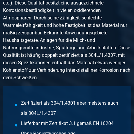
etc.). Diese Qualität besitzt eine ausgezeichnete
25,00
Korrosionsbeständigkeit in vielen oxidierenden
Bruttopreis
Atmosphären. Durch seine Zähigkeit, schlechte
Wählen Sie
Wärmeleitfähigkeit und hohe Festigkeit ist das Material nur
mäßig zerspanbar. Bekannte Anwendungsgebiete:
Artikelnummer
Haushaltsgeräte, Anlagen für die Milch- und
2500-0710-3151
Nahrungsmittelindustrie, Spültröge und Arbeitsplatten. Diese
Beschreibung
Qualität ist häufig doppelt zertifiziert als 304L/1.4307, mit
Kgw Blech AISI 1.4301/1.4307 Verf 2B 3000x1500x1 ohne
diesen Spezifikationen enthält das Material etwas weniger
Papier
Kohlenstoff zur Verhinderung interkristalliner Korrosion nach
dem Schweißen.
Stück pro KG
36,00
Bruttopreis
Wählen Sie
Zertifiziert als 304/1.4301 aber meistens auch
als 304L/1.4307
Artikelnummer
2500-0710-31512
Lieferbar mit Zertifikat 3.1 gemäß EN 10204
Beschreibung
Ohne Papierzwischenlage