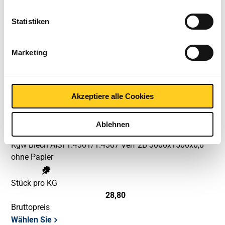
Kgw Blech AISI 1.4301/1.4307 Verf 2B 2500x1250x0,8
Statistiken
ohne Papier
Stück pro KG
Marketing
20,00
Bruttopreis
Wählen Sie
Akzeptiere alle Cookies
Artikelnummer
2500-0710-31508
Ablehnen
Beschreibung
Kgw Blech AISI 1.4301/1.4307 Verf 2B 3000x1500x0,8
ohne Papier
Stück pro KG
28,80
Bruttopreis
Wählen Sie