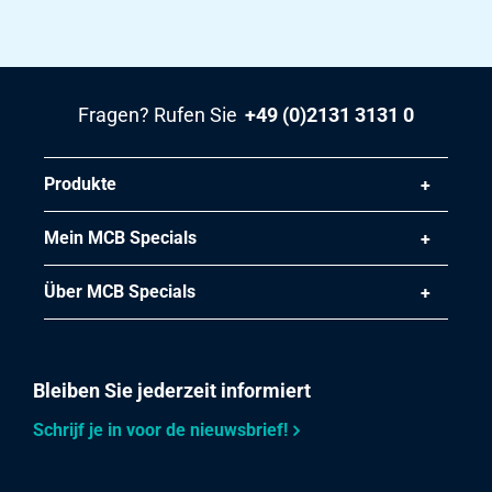
Artikelnummer
2500-0710-2115
Beschreibung
Kgw Blech AISI 1.4301/1.4307 Verf 2B 2000x1000x1,5
Fragen? Rufen Sie
+49 (0)2131 3131 0
ohne Papier
Stück pro KG
Produkte
24,00
Bruttopreis
Mein MCB Specials
Wählen Sie
Über MCB Specials
Artikelnummer
2500-0710-2512515
Beschreibung
Kgw Blech AISI 1.4301/1.4307 Verf 2B 2500x1250x1,5
Bleiben Sie jederzeit informiert
ohne Papier
Schrijf je in voor de nieuwsbrief!
Stück pro KG