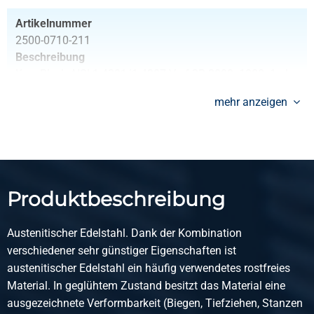
Artikelnummer
2500-0710-211
Beschreibung
Kgw Blech AISI 1.4301/1.4307 Verf 2B 2000x1000x1 ohne
Papier
mehr anzeigen
Stück pro KG
16,00
Bruttopreis
Wählen Sie
Produktbeschreibung
Artikelnummer
2500-0710-251251
Austenitischer Edelstahl. Dank der Kombination
Beschreibung
verschiedener sehr günstiger Eigenschaften ist
Kgw Blech AISI 1.4301/1.4307 Verf 2B 2500x1250x1 ohne
austenitischer Edelstahl ein häufig verwendetes rostfreies
Papier
Material. In geglühtem Zustand besitzt das Material eine
ausgezeichnete Verformbarkeit (Biegen, Tiefziehen, Stanzen
Stück pro KG