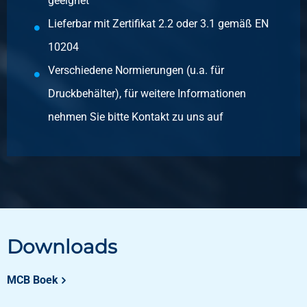
geeignet
Lieferbar mit Zertifikat 2.2 oder 3.1 gemäß EN
Stück pro KG
10204
30,00
Bruttopreis
Verschiedene Normierungen (u.a. für
Wählen Sie
Druckbehälter), für weitere Informationen
Artikelnummer
nehmen Sie bitte Kontakt zu uns auf
2500-0426-2115
Beschreibung
Kgw Blech 1.4301/1.4307 Verf BA 2000x1000x1,50 Folie
eins 100 Mu
Stück pro KG
24,00
Downloads
Bruttopreis
Wählen Sie
MCB Boek
Artikelnummer