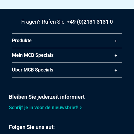
2500-0426-2512515
Beschreibung
Kgw Blech 1.4301/1.4307 Verf BA 2500x1250x1,5 Folie
Fragen? Rufen Sie
+49 (0)2131 3131 0
eins 100 Mu
Stück pro KG
Produkte
37,50
Bruttopreis
Mein MCB Specials
Wählen Sie
Über MCB Specials
Artikelnummer
2500-0426-31515
Beschreibung
Kgw Blech 1.4301/1.4307 Verf BA 3000x1500x1,50 Folie
Bleiben Sie jederzeit informiert
eins 100 Mu
Schrijf je in voor de nieuwsbrief!
Stück pro KG
54,00
Folgen Sie uns auf:
Bruttopreis