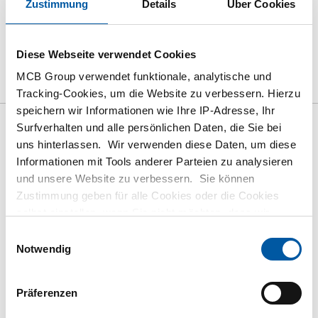
Zustimmung
Details
Über Cookies
Diese Webseite verwendet Cookies
das Produkt
Produktbeschreibung
Bruttopreisliste
MCB Group verwendet funktionale, analytische und
Downloads
Spezifikationen
Tracking-Cookies, um die Website zu verbessern. Hierzu
speichern wir Informationen wie Ihre IP-Adresse, Ihr
Surfverhalten und alle persönlichen Daten, die Sie bei
Bruttopreisliste: Kgw Bl/Bnd
uns hinterlassen. Wir verwenden diese Daten, um diese
304/304L 1.4301/1.4307 Verf BA
Informationen mit Tools anderer Parteien zu analysieren
und unsere Website zu verbessern. Sie können
Laserfolie 1S100Mu
Zustimmung geben für alle Cookies oder die Cookies
selbst einstellen, wenn Sie nicht möchten, dass wir
Preis Euro pro: 1000 KG
bestimmte Informationen weitergeben. Weitere
Einwilligungsauswahl
Informationen zu den von uns gespeicherten Cookies und
Notwendig
Artikelnummer
den Parteien mit denen wir zusammenarbeiten, finden
2500-0426-2108
Sie in unserer Cookie-Richtlinie. Sehen Sie sich
hier
Präferenzen
Beschreibung
unsere Richtlinien an.
Kgw Blech 1.4301/1.4307 Verf BA 2000x1000x0,80 Folie