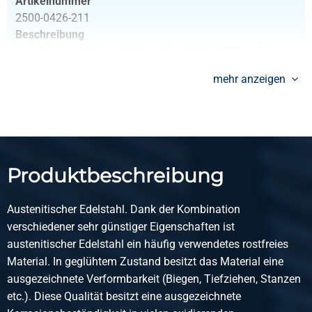
Artikelnummer
2500-0426-211
Beschreibung
Kgw Blech 1.4301/1.4307 Verf BA 2000x1000x1 Folie eins
100 Mu
mehr anzeigen
Stück pro KG
16,00
Bruttopreis
Wählen Sie
Produktbeschreibung
Artikelnummer
2500-0426-251251
Austenitischer Edelstahl. Dank der Kombination
Beschreibung
verschiedener sehr günstiger Eigenschaften ist
Kgw Blech 1.4301/1.4307 Verf BA 2500x1250x1 Folie eins
austenitischer Edelstahl ein häufig verwendetes rostfreies
100 Mu
Material. In geglühtem Zustand besitzt das Material eine
ausgezeichnete Verformbarkeit (Biegen, Tiefziehen, Stanzen
Stück pro KG
etc.). Diese Qualität besitzt eine ausgezeichnete
25,00