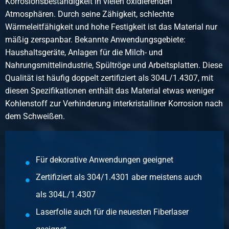
Korrosionsbeständigkeit in vielen oxidierenden
Bruttopreis
Atmosphären. Durch seine Zähigkeit, schlechte
Wählen Sie
Wärmeleitfähigkeit und hohe Festigkeit ist das Material nur
mäßig zerspanbar. Bekannte Anwendungsgebiete:
Artikelnummer
Haushaltsgeräte, Anlagen für die Milch- und
2500-0426-3151
Nahrungsmittelindustrie, Spültröge und Arbeitsplatten. Diese
Beschreibung
Qualität ist häufig doppelt zertifiziert als 304L/1.4307, mit
Kgw Blech 1.4301/1.4307 Verf BA 3000x1500x1 Folie eins
diesen Spezifikationen enthält das Material etwas weniger
100 Mu
Kohlenstoff zur Verhinderung interkristalliner Korrosion nach
dem Schweißen.
Stück pro KG
36,00
Bruttopreis
Wählen Sie
Für dekorative Anwendungen geeignet
Zertifiziert als 304/1.4301 aber meistens auch
Artikelnummer
2500-0426-2512512
als 304L/1.4307
Beschreibung
Laserfolie auch für die neuesten Fiberlaser
Kgw Blech 1.4301/1.4307 Verf BA 2500x1250x1,20 Folie
eins 100 Mu