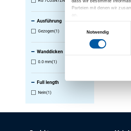
RG 7CUSN7ZN4PB7-C
(1)
dass wir bestimmte Informat
1
-
1
von
Parteien mit denen wir zusam
an.
Ausführung
Einwilligungsauswahl
Gezogen
(1)
Notwendig
Wanddicken
0.0 mm
(1)
Full length
Nein
(1)