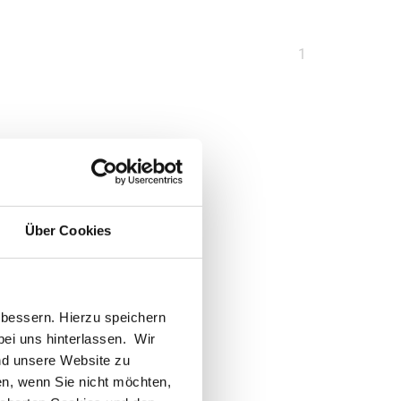
Sie
1
sind
auf
Seite
Über Cookies
bessern. Hierzu speichern
 bei uns hinterlassen. Wir
nd unsere Website zu
en, wenn Sie nicht möchten,