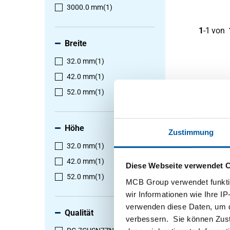
3000.0 mm
(1)
1
-
1
von
Breite
32.0 mm
(1)
42.0 mm
(1)
52.0 mm
(1)
Höhe
Zustimmung
32.0 mm
(1)
Gußbron
42.0 mm
(1)
CuSn7Zn
Diese Webseite verwendet 
2950-001
52.0 mm
(1)
MCB Group verwendet funktio
Wählen S
wir Informationen wie Ihre IP
aus
verwenden diese Daten, um d
Qualität
verbessern. Sie können Zusti