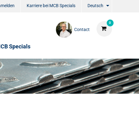
nmelden
Karriere bei MCB Specials
Deutsch
0
Contact
CB Specials