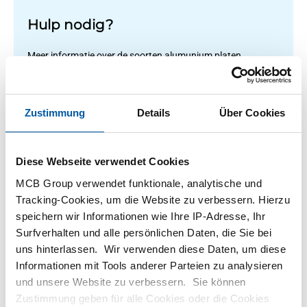
Hulp nodig?
Meer informatie over de soorten alumunium platen.
Lees meer
Zustimmung
Details
Über Cookies
1
-
2
von
2
Sie
1
Diese Webseite verwendet Cookies
sind
MCB Group verwendet funktionale, analytische und
auf
Filteren
Tracking-Cookies, um die Website zu verbessern. Hierzu
Seite
speichern wir Informationen wie Ihre IP-Adresse, Ihr
Surfverhalten und alle persönlichen Daten, die Sie bei
uns hinterlassen. Wir verwenden diese Daten, um diese
Informationen mit Tools anderer Parteien zu analysieren
und unsere Website zu verbessern. Sie können
Zustimmung geben für alle Cookies oder die Cookies