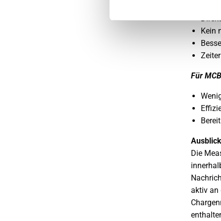
Direkt
Kein 
Besse
Zeite
Für MCB
Wenig
Effiz
Berei
Ausblic
Die Meas
innerhal
Nachrich
aktiv an 
Chargenn
enthalte