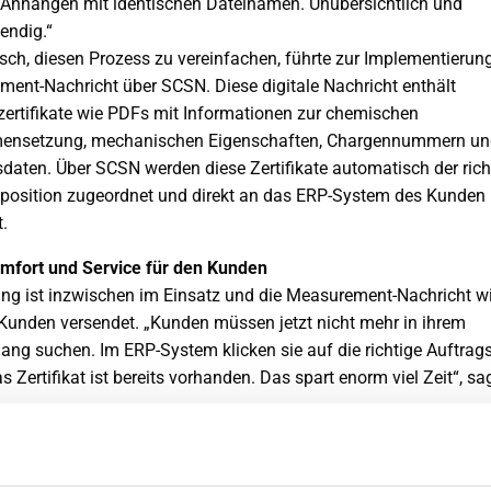
 Anhängen mit identischen Dateinamen. Unübersichtlich und
endig.“
ch, diesen Prozess zu vereinfachen, führte zur Implementierung
ent-Nachricht über SCSN. Diese digitale Nachricht enthält
zertifikate wie PDFs mit Informationen zur chemischen
nsetzung, mechanischen Eigenschaften, Chargennummern un
sdaten. Über SCSN werden diese Zertifikate automatisch der rich
position zugeordnet und direkt an das ERP-System des Kunden
.
mfort und Service für den Kunden
ng ist inzwischen im Einsatz und die Measurement-Nachricht w
Kunden versendet. „Kunden müssen jetzt nicht mehr in ihrem
ang suchen. Im ERP-System klicken sie auf die richtige Auftrag
s Zertifikat ist bereits vorhanden. Das spart enorm viel Zeit“, sa
urement-Nachricht enthält alle wichtigen Daten, darunter:
ragsnummer