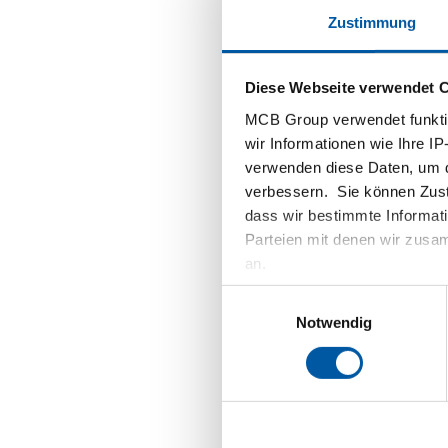
Auftr
Zustimmung
Charg
Das Z
Diese Webseite verwendet 
Kunden m
MCB Group verwendet funktio
Wer kein
wir Informationen wie Ihre IP
ebenfall
verwenden diese Daten, um d
müssen u
verbessern. Sie können Zusti
ist durc
dass wir bestimmte Informat
Obwohl d
Parteien mit denen wir zusam
Investit
an.
Auftrags
Einwilligungsauswahl
bei der 
Notwendig
Measurem
Integrat
verschie
Vorteile
Für Kun