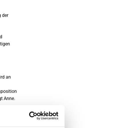
 der
d
tigen
ird an
sposition
gt Anne.