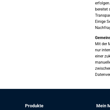
erfolgen
bereitet
Transpar
Einige S
Nachfrag
Gemeins
Mit der 
nur inte
einer zu
manuelle
zwischen
Datenver
Produkte
Mein M