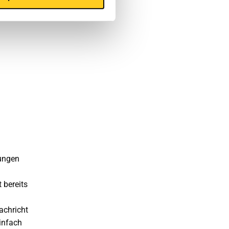
dungen
 bereits
achricht
infach