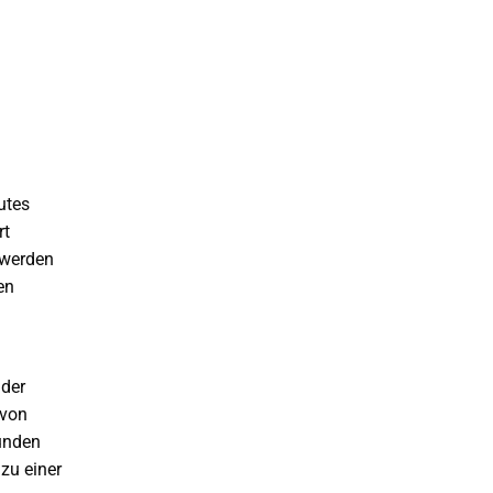
utes
rt
 werden
en
 der
 von
Kunden
 zu einer