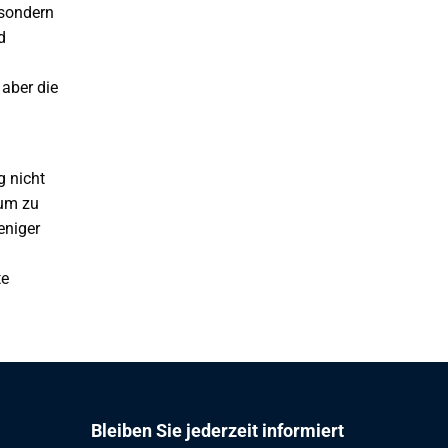
 sondern
d
 aber die
g nicht
tum zu
eniger
te
Bleiben Sie jederzeit informiert