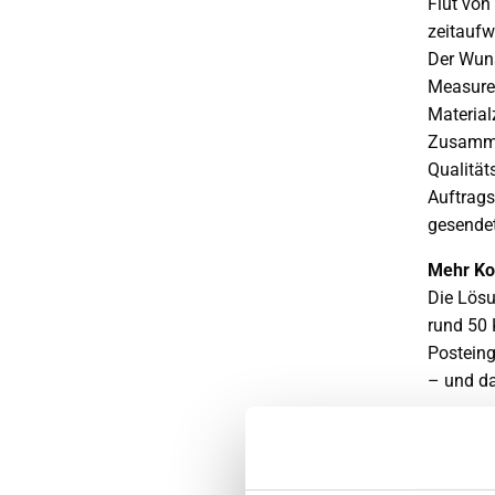
Flut von
zeitaufw
Der Wuns
Measurem
Material
Zusamme
Qualität
Auftrags
gesendet
Mehr Ko
Die Lösu
rund 50 
Posteing
– und da
Die Meas
Auft