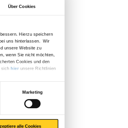
Über Cookies
tisch.
bessern. Hierzu speichern
dern –
 bei uns hinterlassen. Wir
n,
nd unsere Website zu
hen. Das
en, wenn Sie nicht möchten,
icherten Cookies und den
te
e sich
hier
unsere Richtlinien
der
Kunden
r die
Marketing
g
n.
zeptiere alle Cookies