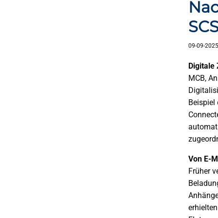
Nac
SC
09-09-202
Digitale
MCB, Anb
Digitali
Beispiel
Connecte
automati
zugeordn
Von E-M
Früher v
Beladung
Anhängen
erhielten