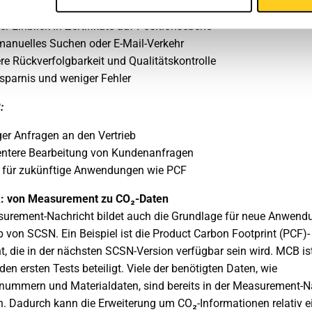
er Einblick in Zertifikate auf Positionsebene
manuelles Suchen oder E-Mail-Verkehr
re Rückverfolgbarkeit und Qualitätskontrolle
rsparnis und weniger Fehler
:
er Anfragen an den Vertrieb
ientere Bearbeitung von Kundenanfragen
t für zukünftige Anwendungen wie PCF
k: von Measurement zu CO₂-Daten
urement-Nachricht bildet auch die Grundlage für neue Anwen
b von SCSN. Ein Beispiel ist die Product Carbon Footprint (PCF)-
t, die in der nächsten SCSN-Version verfügbar sein wird. MCB ist
den ersten Tests beteiligt. Viele der benötigten Daten, wie
ummern und Materialdaten, sind bereits in der Measurement-N
n. Dadurch kann die Erweiterung um CO₂-Informationen relativ e