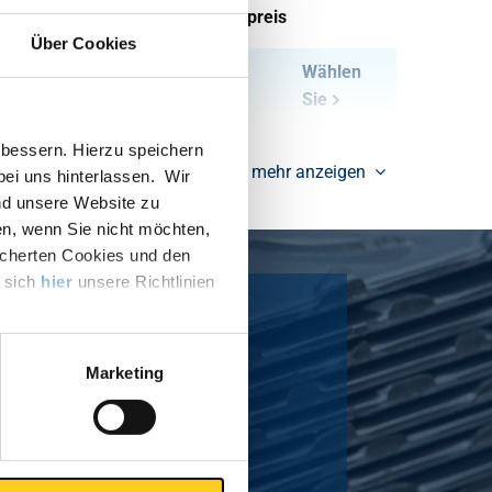
tück pro KG
Bruttopreis
Über Cookies
24,213
Wählen
Sie
bessern. Hierzu speichern
mehr anzeigen
 bei uns hinterlassen. Wir
nd unsere Website zu
en, wenn Sie nicht möchten,
icherten Cookies und den
e sich
hier
unsere Richtlinien
gehalte
Marketing
and
coratieve anodisatie