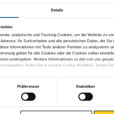
S
Details
und 60 Hl 3 mtr gepreßt
Cookies
nale, analytische und Tracking-Cookies, um die Website zu ver
-Adresse, Ihr Surfverhalten und alle persönlichen Daten, die Sie
iese Informationen mit Tools anderer Parteien zu analysieren u
mmung geben für alle Cookies oder die Cookies selbst einstell
ionen weitergeben. Weitere Informationen zu den von uns gespe
menarbeiten, finden Sie in unserer Cookie-Richtlinie. Sehen Si
Relatief hoog koper
or is ze minder geschikt
osiebestendigheid en is
Moeilijk lasbaar
Präferenzen
Statistiken
Lage corrosieweerst
Niet geschikt voor de