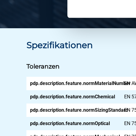
Spezifikationen
Toleranzen
pdp.description.feature.normMaterialNumber
EN A
pdp.description.feature.normChemical
EN 5
pdp.description.feature.normSizingStandard
EN 7
pdp.description.feature.normOptical
EN 7