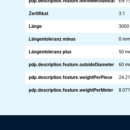
pdp.description.feature.normMechanical
EN 7
Zertifikat
3.1
Länge
300
Längentoleranz minus
0 m
Längentoleranz plus
50 
pdp.description.feature.outsideDiameter
60 
pdp.description.feature.weightPerPiece
24.2
pdp.description.feature.weightPerMeter
8.07