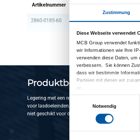
Artikelnummer
Beschreibung
Zustimmung
2860-0185-60
Alu EN AW-2017A T3 R
Diese Webseite verwendet 
MCB Group verwendet funktio
wir Informationen wie Ihre IP
verwenden diese Daten, um d
verbessern. Sie können Zusti
dass wir bestimmte Informat
Parteien mit denen wir zusam
Produktbeschreibung
an.
Legering met een relatief hoog kopergehalte. Hierdo
Einwilligungsauswahl
voor lasdoeleinden. De legering heeft een lage corr
Notwendig
niet geschikt voor decoratieve anodisatie.