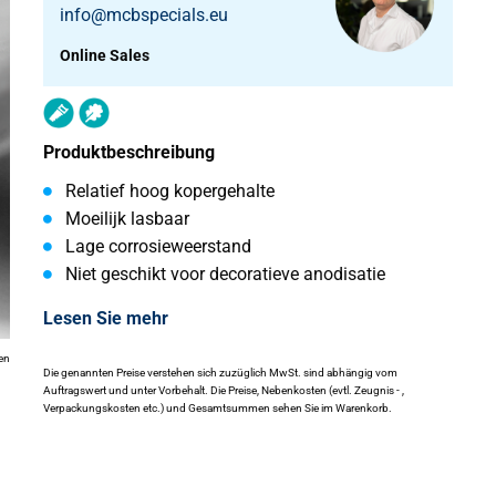
info@mcbspecials.eu
Online Sales
Produktbeschreibung
Relatief hoog kopergehalte
Moeilijk lasbaar
Lage corrosieweerstand
Niet geschikt voor decoratieve anodisatie
Lesen Sie mehr
en
Die genannten Preise verstehen sich zuzüglich MwSt. sind abhängig vom
Auftragswert und unter Vorbehalt. Die Preise, Nebenkosten (evtl. Zeugnis - ,
Verpackungskosten etc.) und Gesamtsummen sehen Sie im Warenkorb.