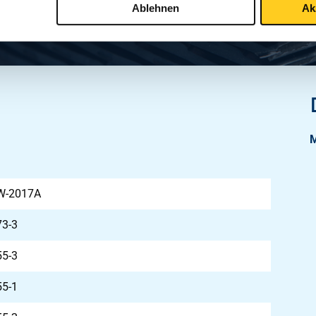
Ablehnen
Ak
W-2017A
73-3
55-3
55-1