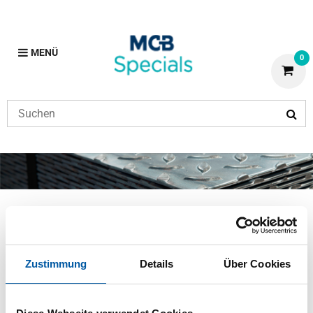
MENÜ
0
Lackiert
Vorherige
Home
Lackiert
Zustimmung
Details
Über Cookies