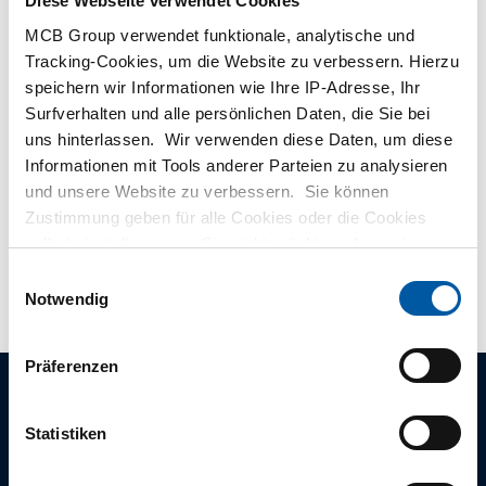
Diese Webseite verwendet Cookies
MCB Group verwendet funktionale, analytische und
Hulp nodig?
Tracking-Cookies, um die Website zu verbessern. Hierzu
speichern wir Informationen wie Ihre IP-Adresse, Ihr
Meer informatie over de soorten alumunium platen.
Surfverhalten und alle persönlichen Daten, die Sie bei
Lees meer
uns hinterlassen. Wir verwenden diese Daten, um diese
Informationen mit Tools anderer Parteien zu analysieren
und unsere Website zu verbessern. Sie können
Keine Produkte gefunden Lackiert
Zustimmung geben für alle Cookies oder die Cookies
selbst einstellen, wenn Sie nicht möchten, dass wir
Nicht gefunden was Sie suchen? Unsere
Mitarbeiter
helfen
bestimmte Informationen weitergeben. Weitere
Einwilligungsauswahl
Ihnen gerne weiter!
Informationen zu den von uns gespeicherten Cookies und
Notwendig
den Parteien mit denen wir zusammenarbeiten, finden
Sie in unserer Cookie-Richtlinie. Sehen Sie sich
hier
Präferenzen
unsere Richtlinien an.
Fragen? Rufen Sie
+49 (0)2131 3131 0
Statistiken
Produkte