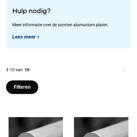
Hulp nodig?
Meer informatie over de soorten alumunium platen.
Lees meer
1
-
10
van
10
U
1
bent
op
Filteren
pagin