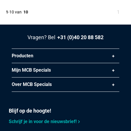
U
1
1
-
10
van
10
bent
op
pagin
Vragen? Bel
+31 (0)40 20 88 582
Producten
Mijn MCB Specials
Over MCB Specials
Blijf op de hoogte!
Schrijf je in voor de nieuwsbrief!