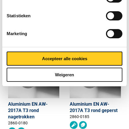
T8 rond nagetrokken
T6 rond geperst
h11
2860-0160
2860-0150
Statistieken
Selecteer uw maat
Selecteer uw maat
Marketing
Accepteer alle cookies
Weigeren
Aluminium EN AW-
Aluminium EN AW-
2017A T3 rond
2017A T3 rond geperst
nagetrokken
2860-0185
2860-0180