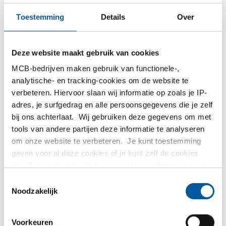
Toestemming
Details
Over
Aluminium EN AW-2011
Aluminium EN AW-2011
T8 rond nagetrokken
T6 rond geperst Pb max
h11 Pb max 0,4
0,4
Deze website maakt gebruik van cookies
2860-0130
2860-0140
MCB-bedrijven maken gebruik van functionele-,
analytische- en tracking-cookies om de website te
Selecteer uw maat
Selecteer uw maat
verbeteren. Hiervoor slaan wij informatie op zoals je IP-
adres, je surfgedrag en alle persoonsgegevens die je zelf
bij ons achterlaat. Wij gebruiken deze gegevens om met
tools van andere partijen deze informatie te analyseren
om onze website te verbeteren. Je kunt toestemming
geven voor al deze cookies of je kunt zelf de cookies
instellen als je niet wilt dat wij bepaalde informatie delen.
Meer informatie over de cookies die wij bijhouden en de
Toestemmingsselectie
partijen waarmee wij samenwerken vind je in ons
Noodzakelijk
cookiebeleid. Bekijk
hier
ons beleid
Aluminium EN AW-2033
Aluminium EN AW-2033
Voorkeuren