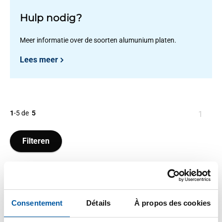
Hulp nodig?
Meer informatie over de soorten alumunium platen.
Lees meer
1
-
5
de
5
Vous
1
êtes
sur
Filteren
la
page
Consentement
Détails
À propos des cookies