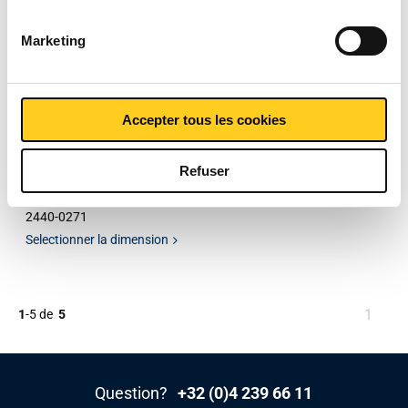
Marketing
Accepter tous les cookies
Refuser
316L half socket NPT
3000#
2440-0271
Selectionner la dimension
Vous
1
1
-
5
de
5
êtes
sur
la
Question?
+32 (0)4 239 66 11
page