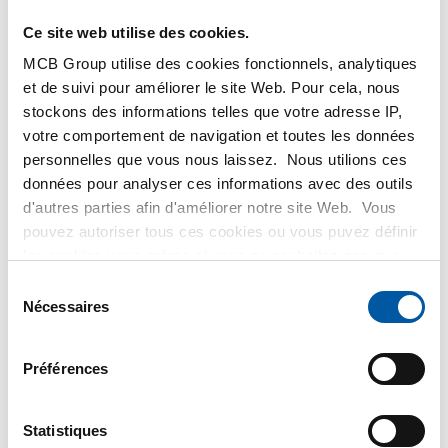
Ce site web utilise des cookies.
MCB Group utilise des cookies fonctionnels, analytiques
et de suivi pour améliorer le site Web. Pour cela, nous
Inox 304L manchon
316L socket weld half
stockons des informations telles que votre adresse IP,
3000 lbs
coupling 3000#
votre comportement de navigation et toutes les données
2430-0116
2430-0215
personnelles que vous nous laissez. Nous utilions ces
Selectionner la dimension
Selectionner la dimension
données pour analyser ces informations avec des outils
d'autres parties afin d'améliorer notre site Web. Vous
pouvez autoriser tous ces cookies ou vous puvez définir
les cookies vous-même si vous ne souhaitez pas que
nous partagions certaines informations. Vous trouverez
Sélection
plus d'informations sur les cookies que nous conservons
Nécessaires
du
et les parties avec lesquelles nous travaillons dans notre
consentement
règlement en matière de cookies. Consultez notre
316L socket weld
304L half socket NPT
Préférences
règlement
ici
.
coupling 3000#
3000#
2430-0216
2440-0171
Statistiques
Selectionner la dimension
Selectionner la dimension