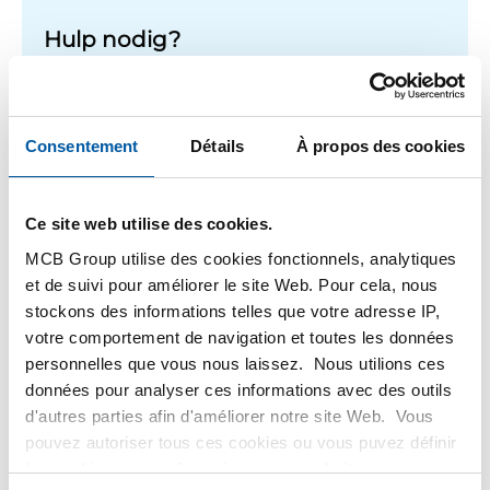
Hulp nodig?
Meer informatie over de soorten alumunium platen.
Lees meer
Consentement
Détails
À propos des cookies
Ce site web utilise des cookies.
1
-
1
de
1
Vous
1
MCB Group utilise des cookies fonctionnels, analytiques
êtes
et de suivi pour améliorer le site Web. Pour cela, nous
sur
Filteren
stockons des informations telles que votre adresse IP,
la
votre comportement de navigation et toutes les données
page
personnelles que vous nous laissez. Nous utilions ces
données pour analyser ces informations avec des outils
d'autres parties afin d'améliorer notre site Web. Vous
pouvez autoriser tous ces cookies ou vous puvez définir
les cookies vous-même si vous ne souhaitez pas que