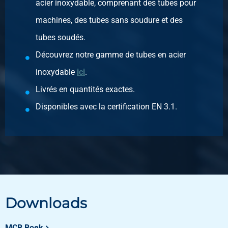
N° d'article
acier inoxydable, comprenant des tubes pour
2440-0241-114
machines, des tubes sans soudure et des
Description
Inox 316 raccord fe/ma conique BSP 1 1/4In
tubes soudés.
Poids des pièces en kg
Découvrez notre gamme de tubes en acier
0,46
inoxydable
ici
.
Prix brut
Sélectionner
Livrés en quantités exactes.
Disponibles avec la certification EN 3.1.
N° d'article
2440-0241-112
Description
Inox 316 raccord fe/ma conique BSP 1 1/2In
Poids des pièces en kg
0,64
Prix brut
Sélectionner
Downloads
N° d'article
MCB Boek