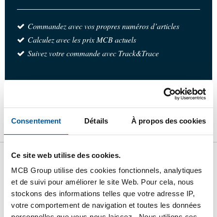
Commandez avec vos propres numéros d’articles
Calculez avec les prix MCB actuels
Suivez votre commande avec Track&Trace
Produit
Description du produit
Liste de prix brut
Consentement
Détails
À propos des cookies
Téléchargements
Caractéristiques
Ce site web utilise des cookies.
Liste de prix bruts: Acier inox
MCB Group utilise des cookies fonctionnels, analytiques
316 raccord masc-feminin
et de suivi pour améliorer le site Web. Pour cela, nous
stockons des informations telles que votre adresse IP,
concentrique BSP
votre comportement de navigation et toutes les données
personnelles que vous nous laissez. Nous utilions ces