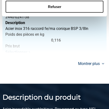
Sélectionner
Refuser
N° d'article
2440-0241-38
Description
Acier inox 316 raccord fe/ma conique BSP 3/8In
Poids des pièces en kg
0,116
Prix brut
Sélectionner
N° d'article
Montrer plus
2440-0241-12
Description
Inox 316 raccord fe/ma conique BSP 1/2In
Poids des pièces en kg
0,156
Description du produit
Prix brut
Sélectionner