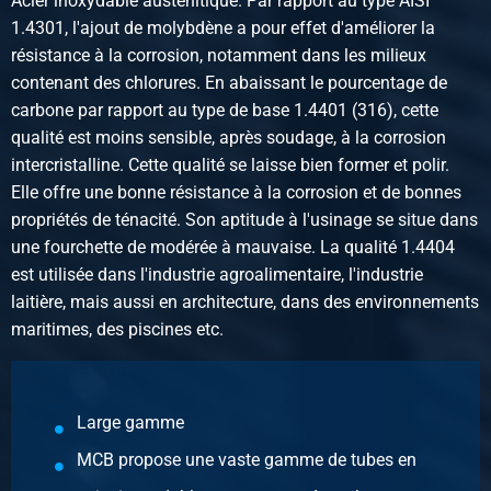
Acier inoxydable austénitique. Par rapport au type AISI
N° d'article
1.4301, l'ajout de molybdène a pour effet d'améliorer la
2440-0241-34
résistance à la corrosion, notamment dans les milieux
Description
contenant des chlorures. En abaissant le pourcentage de
Inox 316 raccord fe/ma conique BSP 3/4In
carbone par rapport au type de base 1.4401 (316), cette
Poids des pièces en kg
qualité est moins sensible, après soudage, à la corrosion
0,21
intercristalline. Cette qualité se laisse bien former et polir.
Prix brut
Elle offre une bonne résistance à la corrosion et de bonnes
Sélectionner
propriétés de ténacité. Son aptitude à l'usinage se situe dans
une fourchette de modérée à mauvaise. La qualité 1.4404
N° d'article
est utilisée dans l'industrie agroalimentaire, l'industrie
2440-0241-1
laitière, mais aussi en architecture, dans des environnements
Description
maritimes, des piscines etc.
Acier inox 316 raccord fe/ma conique BSP 1In
Poids des pièces en kg
0,30
Prix brut
Large gamme
Sélectionner
MCB propose une vaste gamme de tubes en