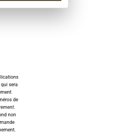
lications
qui sera
vement
méros de
rement
.
pond non
demande
nnement.