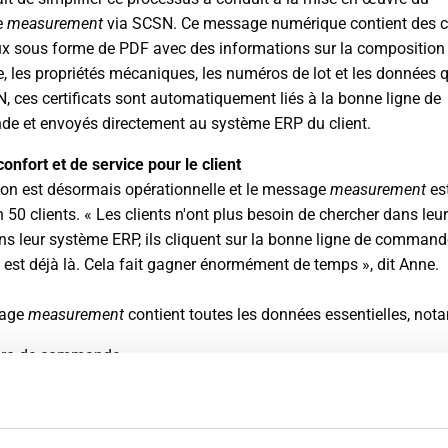
e
measurement
via SCSN. Ce message numérique contient des ce
x sous forme de PDF avec des informations sur la composition
, les propriétés mécaniques, les numéros de lot et les données q
, ces certificats sont automatiquement liés à la bonne ligne de
 et envoyés directement au système ERP du client.
confort et de service pour le client
ion est désormais opérationnelle et le message
measurement
es
 50 clients. « Les clients n'ont plus besoin de chercher dans leur
ns leur système ERP, ils cliquent sur la bonne ligne de commande
at est déjà là. Cela fait gagner énormément de temps », dit Anne.
sage
measurement
contient toutes les données essentielles, not
ro de commande
e de commande
os de lot de MCB et du fournisseur d’origine
tificat en PDF intégré