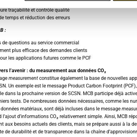
de recherche manuelle ni d’échange d’e-mails
ure traçabilité et contrôle qualité
de temps et réduction des erreurs
B :
 de questions au service commercial
ement plus efficace des demandes clients
pour les applications futures comme le PCF
vers l’avenir : du measurement aux données CO₂
sage
measurement
constitue également la base de nouvelles app
N. Un exemple est le message Product Carbon Footprint (PCF), 
le dans la prochaine version de SCSN. MCB participe déjà acti
iers tests. De nombreuses données nécessaires, comme les nu
es données matériaux, sont déjà incluses dans le message
measu
d l’ajout d’informations CO₂ relativement simple. Ainsi, MCB ré
t aux besoins actuels des clients, mais se prépare aussi à la 
te de durabilité et de transparence dans la chaîne d’approvisio