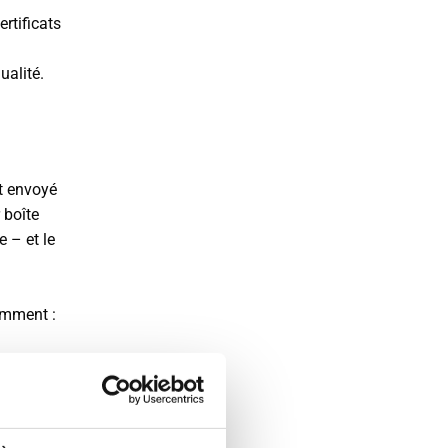
rtificats
ualité.
t envoyé
 boîte
 – et le
amment :