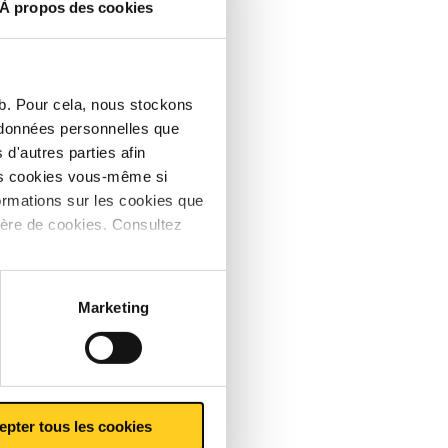
À propos des cookies
 par
ertificat
ent dans
eb. Pour cela, nous stockons
s données personnelles que
 comme un
d'autres parties afin
e
les cookies vous-même si
 »,
ormations sur les cookies que
reurs,
ière de cookies. Consultez
et les
 et la
 numéros
Marketing
epter tous les cookies