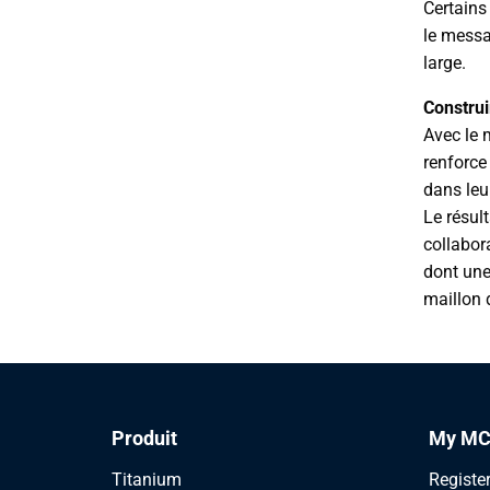
Certains
le messa
large.
Constru
Avec le
renforce
dans leu
Le résul
collabor
dont une
maillon 
Produit
My MC
Titanium
Registe