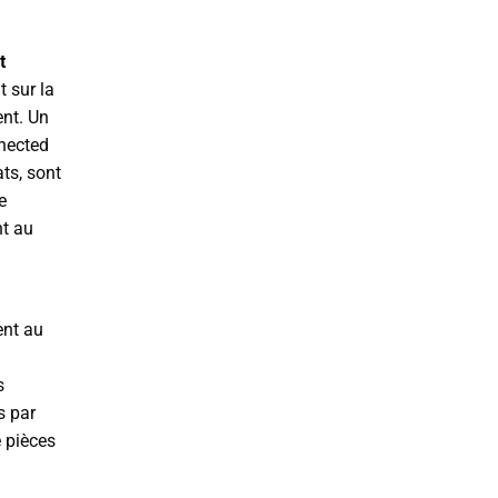
t
 sur la
ent. Un
nected
ts, sont
e
nt au
ent au
s
s par
 pièces