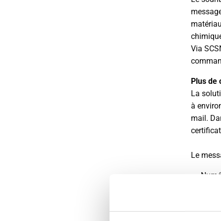
messag
matériau
chimique
Via SCSN
commande
Plus de 
La solut
à environ
mail. Da
certific
Le mes
Numé
Lign
Numér
Le cer