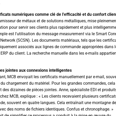
5
ificats numériques comme clé de l'efficacité et du confort clien
rnisseur de métaux et de solutions métalliques, mise pleinement
sation pour servir ses clients plus rapidement et plus intelligemm
ple est l'utilisation du message
measurement
via le Smart Con
 Network (SCSN). Les documents matériaux, tels que les certifica
iquement associés aux lignes de commande appropriées dans l
ERP du client. La recherche manuelle dans les e-mails appartie
es jointes aux connexions intelligentes
nt, MCB envoyait les certificats manuellement par e-mail, souv
du chargement du matériel. Pour les grandes commandes, cela
t des dizaines de pièces jointes. Anne, spécialiste EDI et produit
chez MCB, explique : « Les clients recevaient plusieurs certificat
, souvent en quatre langues. Cela entraînait une montagne de
avec des noms de fichiers identiques. Confus et chronophage. »
it de simplifier ce processus a conduit à la mise en œuvre du