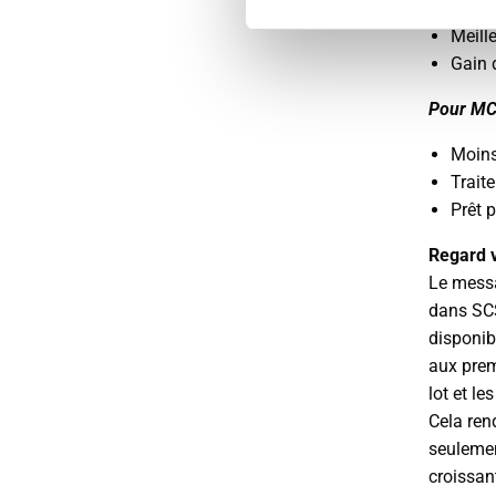
Plus 
Meille
Gain 
Pour MC
Moins
Trait
Prêt 
Regard 
Le mes
dans SCS
disponib
aux prem
lot et l
Cela ren
seulemen
croissan