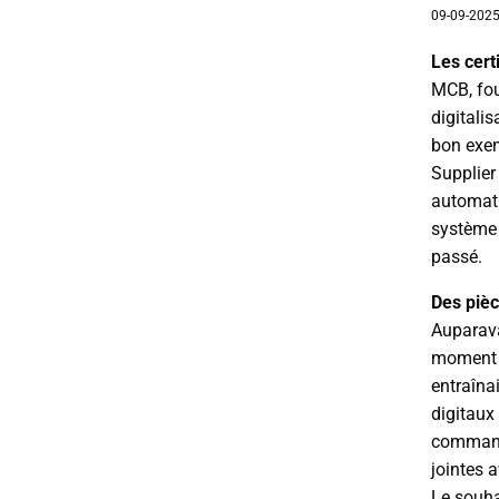
09-09-202
Les cert
MCB, fou
digitali
bon exem
Supplier
automat
système 
passé.
Des pièc
Auparava
moment 
entraînai
digitaux 
commande
jointes 
Le souha