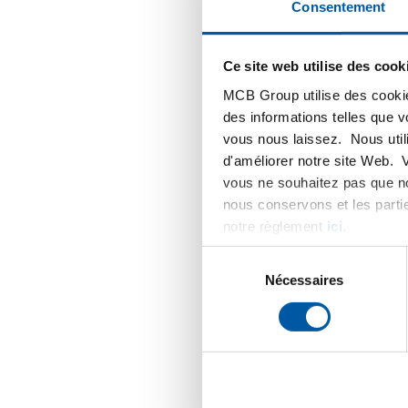
Consentement
Les clie
automati
Ce site web utilise des cook
ligne de
après co
MCB Group utilise des cookie
les e-ma
des informations telles que 
Bien que
vous nous laissez. Nous util
investiss
d'améliorer notre site Web. 
processu
vous ne souhaitez pas que no
explique 
nous conservons et les parti
nous av
notre règlement
ici
.
spéciali
Sélection
couvertu
du
Nécessaires
de lot.
consentement
Les ava
Pour les 
Accès