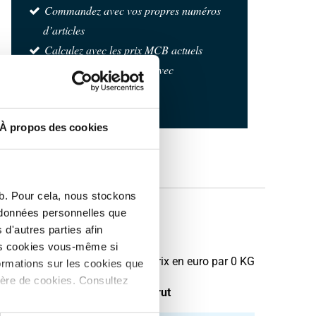
Commandez avec vos propres numéros
d’articles
Calculez avec les prix MCB actuels
Suivez votre commande avec
Track&Trace
À propos des cookies
eb. Pour cela, nous stockons
s données personnelles que
raite rond
d'autres parties afin
les cookies vous-même si
Prix en euro par 0 KG
ormations sur les cookies que
ière de cookies. Consultez
oids des pièces en kg
Prix brut