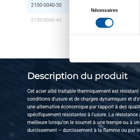
Sélection
2100-0040-30
Ac de traitement all 
du
Nécessaires
consentement
2100-0040-40
Ac de traitement all 
Description du produit
Cet acier allié traitable thermiquement est résistant
conditions d'usure et de charges dynamiques et d'im
une alternative économique par rapport à des qualit
spécifiquement résistantes à l'usure. La résistance 
meilleure lorsqu'on le soumet à une trempe ou à u
durcissement – durcissement à la flamme ou par i