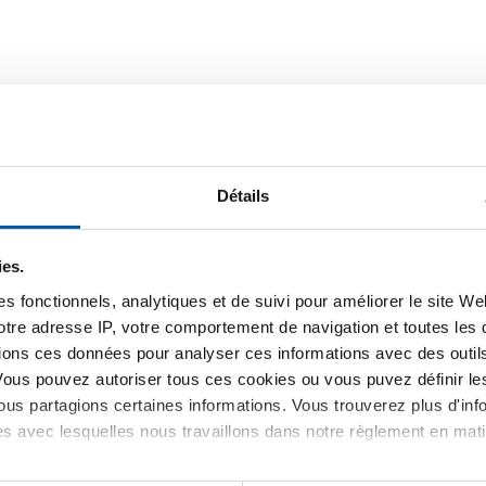
Détails
rut
Téléchargements
Caractéristiques
ies.
s fonctionnels, analytiques et de suivi pour améliorer le site W
votre adresse IP, votre comportement de navigation et toutes le
 de traitement allie 42MnV7 non t
ions ces données pour analyser ces informations avec des outils 
Vous pouvez autoriser tous ces cookies ou vous puvez définir 
us partagions certaines informations. Vous trouverez plus d'inf
es avec lesquelles nous travaillons dans notre règlement en mat
P