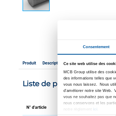
Consentement
Produit
Description du produit
Liste de prix b
Ce site web utilise des cook
MCB Group utilise des cookie
des informations telles que 
Liste de prix bruts: Acier
vous nous laissez. Nous util
d'améliorer notre site Web. 
vous ne souhaitez pas que no
nous conservons et les parti
N° d'article
Description
notre règlement
ici
.