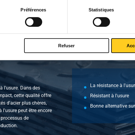
42 MnV 7 rond 30 mm non traite ca 6-6,2 mtr
Préférences
Statistiques
42 MnV 7 rond 40 mm non traite ca 6-6,2 mtr
Refuser
Acc
La résistance à l'usu
 à l'usure. Dans des
pact, cette qualité offre
Résistant à l'usure
és d'acier plus chères,
Bonne alternative su
à l'usure peut être encore
n processus de
nduction.