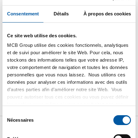
Ce produit ne peut être commandé en ligne, pour
Consentement
Détails
À propos des cookies
plus d'information, veuillez contacter notre service
client.
Ce site web utilise des cookies.
Commandez avec vos propres numéros d’articles
MCB Group utilise des cookies fonctionnels, analytiques
Calculez avec les prix MCB actuels
et de suivi pour améliorer le site Web. Pour cela, nous
Suivez votre commande avec Track&Trace
stockons des informations telles que votre adresse IP,
votre comportement de navigation et toutes les données
personnelles que vous nous laissez. Nous utilions ces
données pour analyser ces informations avec des outils
d'autres parties afin d'améliorer notre site Web. Vous
Produit
Description du produit
Liste de prix brut
pouvez autoriser tous ces cookies ou vous puvez définir
les cookies vous-même si vous ne souhaitez pas que
Téléchargements
Caractéristiques
nous partagions certaines informations. Vous trouverez
Sélection
plus d'informations sur les cookies que nous conservons
Nécessaires
du
et les parties avec lesquelles nous travaillons dans notre
consentement
Liste de prix bruts: Acier de
règlement en matière de cookies. Consultez notre