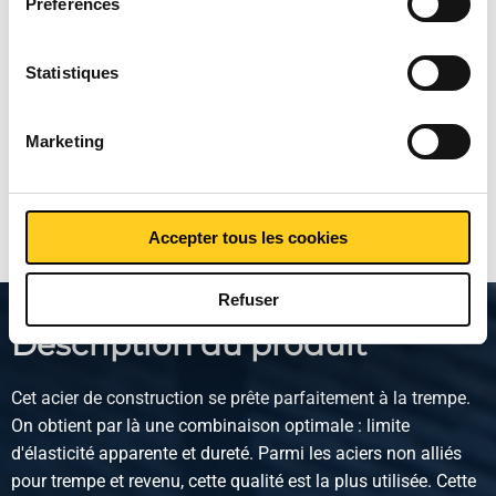
Préférences
construction non allié C45
règlement
ici
.
large plat
Statistiques
Prix en euro par
Marketing
Montrer plus
Accepter tous les cookies
Refuser
Description du produit
Cet acier de construction se prête parfaitement à la trempe.
On obtient par là une combinaison optimale : limite
d'élasticité apparente et dureté. Parmi les aciers non alliés
pour trempe et revenu, cette qualité est la plus utilisée. Cette