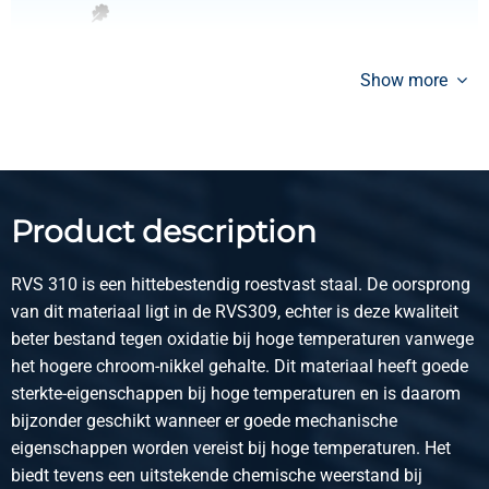
Pieces weight in kg
32.00
Show more
Gross price
Select
Article number
2500-0075-251252
Description
Product description
Hr heat resist st sh 1.4841 fin 1D 2500x1250x2
RVS 310 is een hittebestendig roestvast staal. De oorsprong
Pieces weight in kg
van dit materiaal ligt in de RVS309, echter is deze kwaliteit
50.00
beter bestand tegen oxidatie bij hoge temperaturen vanwege
Gross price
het hogere chroom-nikkel gehalte. Dit materiaal heeft goede
Select
sterkte-eigenschappen bij hoge temperaturen en is daarom
bijzonder geschikt wanneer er goede mechanische
Article number
eigenschappen worden vereist bij hoge temperaturen. Het
2500-0075-3152
biedt tevens een uitstekende chemische weerstand bij
Description