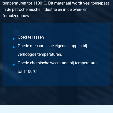
temperaturen tot 1100°C. Dit materiaal wordt veel toegepast
Hr heat resist st sh 1.4841 fin 1D 3000x1500x2
in de petrochemische industrie en in de oven- en
fornuizenbouw.
Pieces weight in kg
72.00
Gross price
Select
Goed te lassen
Goede mechanische eigenschappen bij
Article number
2500-0075-213
verhoogde temperaturen.
Description
Goede chemische weerstand bij temperaturen
Hr heat resist st sh 1.4841 fin 1D 2000x1000x3
tot 1100°C.
Pieces weight in kg
48.00
Gross price
Select
Article number