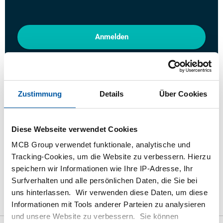
Anmelden
Bitte einloggen zum bestellen
Zustimmung
Details
Über Cookies
Bestellen mit Ihren eigenen Artikelnummern
Kalkulieren mit aktuellen MCB-Preisen
Verfolgen Sie Ihre Bestellung über Track&Trace
Diese Webseite verwendet Cookies
MCB Group verwendet funktionale, analytische und
Tracking-Cookies, um die Website zu verbessern. Hierzu
speichern wir Informationen wie Ihre IP-Adresse, Ihr
Surfverhalten und alle persönlichen Daten, die Sie bei
das Produkt
Produktbeschreibung
Bruttopreisliste
uns hinterlassen. Wir verwenden diese Daten, um diese
Downloads
Spezifikationen
Informationen mit Tools anderer Parteien zu analysieren
und unsere Website zu verbessern. Sie können