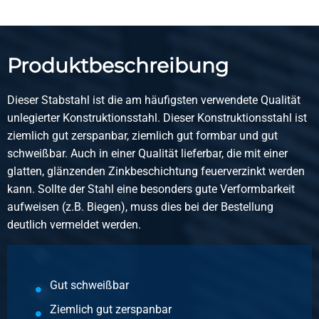
Artikelnummer
1700-0020-16
Beschreibung
Produktbeschreibung
Wgw Vierkantstahl S235JR 16 mm Hl 6 mtr
Dieser Stabstahl ist die am häufigsten verwendete Qualität
Stück pro KG
unlegierter Konstruktionsstahl. Dieser Konstruktionsstahl ist
12,505
ziemlich gut zerspanbar, ziemlich gut formbar und gut
Bruttopreis
schweißbar. Auch in einer Qualität lieferbar, die mit einer
Wählen Sie
glatten, glänzenden Zinkbeschichtung feuerverzinkt werden
kann. Sollte der Stahl eine besonders gute Verformbarkeit
Artikelnummer
aufweisen (z.B. Biegen), muss dies bei der Bestellung
1700-0020-20
deutlich vermeldet werden.
Beschreibung
Wgw Vierkantstahl S235JR 20 mm Hl 6 mtr
Stück pro KG
Gut schweißbar
19,52
Ziemlich gut zerspanbar
Bruttopreis