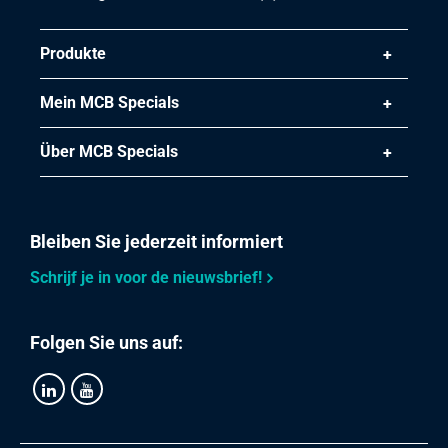
43,92
Bruttopreis
Produkte
Wählen Sie
Artikelnummer
Mein MCB Specials
1700-0020-35
Beschreibung
Über MCB Specials
Wgw Vierkantstahl S235JR 35 mm Hl 6 mtr
Stück pro KG
Bleiben Sie jederzeit informiert
59,78
Bruttopreis
Schrijf je in voor de nieuwsbrief!
Wählen Sie
Folgen Sie uns auf:
Artikelnummer
1700-0020-40
Beschreibung
Wgw Vierkantstahl S235JR 40 mm Hl 6 mtr