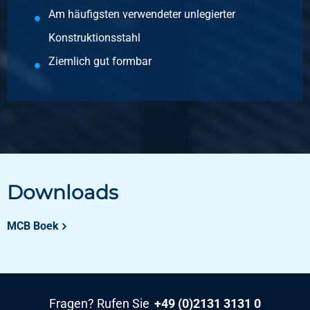
Am häufigsten verwendeter unlegierter
Wählen Sie
Konstruktionsstahl
Artikelnummer
Ziemlich gut formbar
1700-0020-25
Beschreibung
Wgw Vierkantstahl S235JR 25 mm Hl 6 mtr
Stück pro KG
30,50
Bruttopreis
Wählen Sie
Downloads
Artikelnummer
MCB Boek
1700-0020-30
Beschreibung
Wgw Vierkantstahl S235JR 30 mm Hl 6 mtr
Stück pro KG
Fragen? Rufen Sie
+49 (0)2131 3131 0