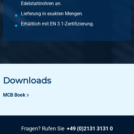
Rundkappe Rostfrei AISI 316 (1.4401) BSP 1 1/4In
Edelstahlrohren an.
Stück pro KG
Lieferung in exakten Mengen.
0,35
Bruttopreis
Erhältlich mit EN 3.1-Zertifizierung.
Wählen Sie
Artikelnummer
2440-0235-112
Beschreibung
Rundkappe Rostfrei AISI 316 (1.4401) BSP 1 1/2In
Stück pro KG
Downloads
0,40
Bruttopreis
Wählen Sie
MCB Boek
Artikelnummer
2440-0235-2
Beschreibung
Rundkappe Rostfrei AISI 316 (1.4401) BSP 2In
Fragen? Rufen Sie
+49 (0)2131 3131 0