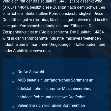
Vergleich mit der Basisqualität 1.4401 (316) gesenkt wird
Rundkappe Rostfrei AISI 316 (1.4401) BSP 3/4In
(316L/1.4404), besitzt diese Qualität nach dem Schweißen
Stück pro KG
eine höhere interkristalline Korrosionsbeständigkeit. Diese
0,09
Qualität ist gut verformbar, lässt sich gut polieren und besitzt
Bruttopreis
eine gute Korrosionsbeständigkeit und Zähigkeit. Die
Wählen Sie
Zerspanbarkeit ist mäßig bis schlecht. Die Qualität 1.4404
wird in der Nahrungsmittelindustrie, milchverarbeitenden
Artikelnummer
Industrie und in maritimen Umgebungen, Hallenbädern und
2440-0235-1
in der Architektur verwendet.
Beschreibung
Rundkappe Rostfrei AISI 316 (1.4401) BSP 1In
Stück pro KG
0,20
Große Auswahl
Bruttopreis
MCB bietet ein umfangreiches Sortiment an
Wählen Sie
Edelstahlrohren, darunter Maschinenrohre,
Artikelnummer
nahtlose Rohre und geschweißte Rohre.
2440-0235-114
Beschreibung
Sehen Sie sich
hier
unser Sortiment an