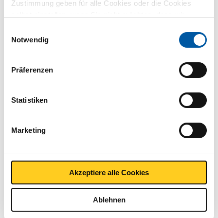
Zustimmung geben für alle Cookies oder die Cookies
Beschreibung
selbst einstellen, wenn Sie nicht möchten, dass wir
Rundkappe Rostfrei AISI 316 (1.4401) BSP 1/8In mit
bestimmte Informationen weitergeben. Weitere
Einwilligungsauswahl
konische Draht
Informationen zu den von uns gespeicherten Cookies und
Notwendig
Stück pro KG
den Parteien mit denen wir zusammenarbeiten, finden
0,01
Sie in unserer Cookie-Richtlinie. Sehen Sie sich
hier
Bruttopreis
Präferenzen
unsere Richtlinien an.
Wählen Sie
Statistiken
Artikelnummer
2440-0235-14
Beschreibung
Marketing
Rundkappe Rostfrei AISI 316 (1.4401) BSP 1/4In
Stück pro KG
0,02
Bruttopreis
Akzeptiere alle Cookies
Wählen Sie
Ablehnen
Artikelnummer
2440-0235-38